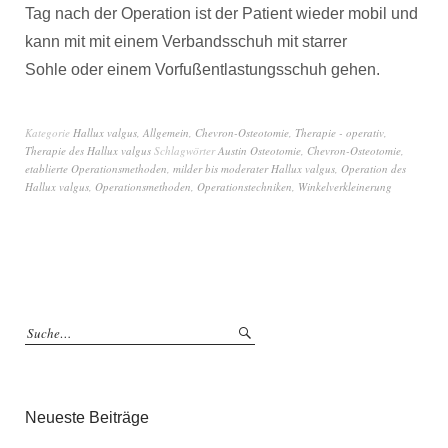
Tag nach der Operation ist der Patient wieder mobil und
kann mit mit einem Verbandsschuh mit starrer
Sohle oder einem Vorfußentlastungsschuh gehen.
Kategorie
Hallux valgus
,
Allgemein
,
Chevron-Osteotomie
,
Therapie - operativ
,
Therapie des Hallux valgus
Schlagwörter
Austin Osteotomie
,
Chevron-Osteotomie
,
etablierte Operationsmethoden
,
milder bis moderater Hallux valgus
,
Operation des
Hallux valgus
,
Operationsmethoden
,
Operationstechniken
,
Winkelverkleinerung
Neueste Beiträge