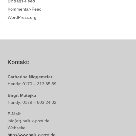
Eintrags-Feed
Kommentar-Feed
WordPress.org
Kontakt:
Catharina Niggemeier
Handy: 0170 – 313 85 89
Birgit Matejka
Handy: 0179 – 503 24 02
E-Mail:
info(at) hallux-post.de
Webseite:
http://www.hallux-post.de