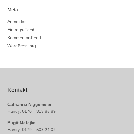
Meta
Anmelden
Eintrags-Feed
Kommentar-Feed
WordPress.org
Kontakt:
Catharina Niggemeier
Handy: 0170 – 313 85 89
Birgit Matejka
Handy: 0179 – 503 24 02