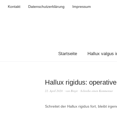
Kontakt
Datenschutzerklärung
Impressum
Startseite
Hallux valgus i
Hallux rigidus: operat
22. April 2020
von
Birgit
Schreibe einen Kommentar
Schreitet der Hallux rigidus fort, bleibt ir