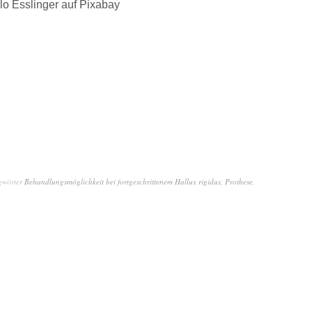
o Esslinger auf Pixabay
gwörter
Behandlungsmöglichkeit bei fortgeschrittenem Hallux rigidus
,
Prothese
,