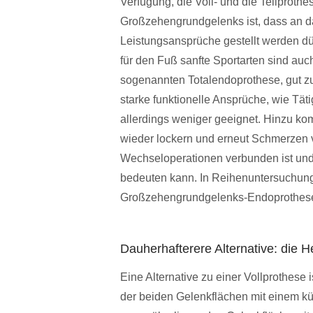
Verfügung, die Voll- und die Teilproth
Großzehengrundgelenks ist, dass an d
Leistungsansprüche gestellt werden d
für den Fuß sanfte Sportarten sind au
sogenannten Totalendoprothese, gut zu 
starke funktionelle Ansprüche, wie Täti
allerdings weniger geeignet. Hinzu ko
wieder lockern und erneut Schmerzen 
Wechseloperationen verbunden ist un
bedeuten kann. In Reihenuntersuchung
Großzehengrundgelenks-Endoprothesen
Dauherhafterere Alternative: die 
Eine Alternative zu einer Vollprothese 
der beiden Gelenkflächen mit einem kün