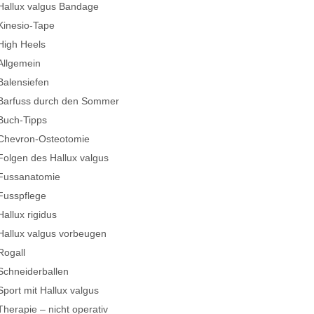
Hallux valgus Bandage
Kinesio-Tape
High Heels
Allgemein
Balensiefen
Barfuss durch den Sommer
Buch-Tipps
Chevron-Osteotomie
Folgen des Hallux valgus
Fussanatomie
Fusspflege
Hallux rigidus
Hallux valgus vorbeugen
Rogall
Schneiderballen
Sport mit Hallux valgus
Therapie – nicht operativ