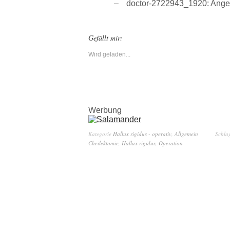
doctor-2722943_1920: Angel
Gefällt mir:
Wird geladen...
Werbung
Kategorie
Hallux rigidus - operativ
,
Allgemein
Schla
Cheilektomie
,
Hallux rigidus
,
Operation