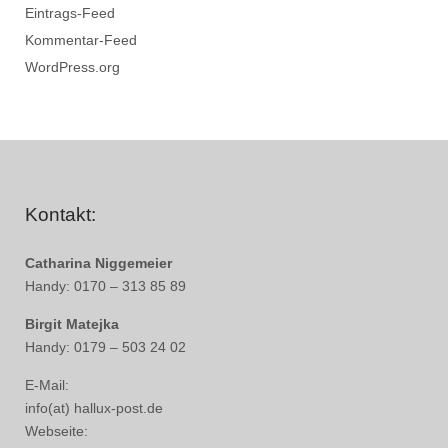
Eintrags-Feed
Kommentar-Feed
WordPress.org
Kontakt:
Catharina Niggemeier
Handy: 0170 – 313 85 89
Birgit Matejka
Handy: 0179 – 503 24 02
E-Mail:
info(at) hallux-post.de
Webseite: