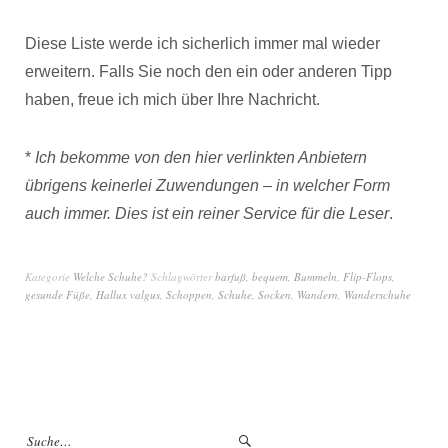
Diese Liste werde ich sicherlich immer mal wieder
erweitern. Falls Sie noch den ein oder anderen Tipp
haben, freue ich mich über Ihre Nachricht.
*
Ich bekomme von den hier verlinkten Anbietern
übrigens keinerlei Zuwendungen – in welcher Form
auch immer. Dies ist ein reiner Service für die Leser
.
Kategorie
Welche Schuhe?
Schlagwörter
barfuß
,
bequem
,
Bummeln
,
Flip-Flops
,
gesunde Füße
,
Hallux valgus
,
Schoppen
,
Schuhe
,
Socken
,
Wandern
,
Wanderschuhe