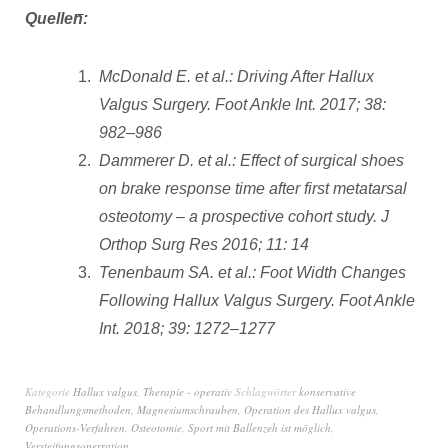
Quellen:
McDonald E. et al.: Driving After Hallux
Valgus Surgery. Foot Ankle Int. 2017; 38:
982–986
Dammerer D. et al.: Effect of surgical shoes
on brake response time after first metatarsal
osteotomy – a prospective cohort study. J
Orthop Surg Res 2016; 11: 14
Tenenbaum SA. et al.: Foot Width Changes
Following Hallux Valgus Surgery. Foot Ankle
Int. 2018; 39: 1272–1277
Kategorie
Hallux valgus
,
Therapie - operativ
Schlagwörter
konservative
Behandlungsmethoden
,
Magnesiumschrauben
,
Operation des Hallux valgus
,
Operations-Verfahren
,
Osteotomie
,
Sport mit Ballenzeh ist möglich
,
Versteifungsoperration