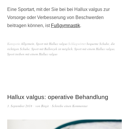
Eine Sportart, mit der Sie bei bei Hallux valgus zur
Vorsorge oder Verbesserung von Beschwerden
beitragen können, ist
Fußgymnastik
.
Kategorie
Allgemein
,
Sport mit Hallux valgus
Schlagwörter
bequeme Schuhe
,
die
richtigen Schuhe
,
Sport mit Ballenzeh ist möglich
,
Sport mit einem Hallux valgus
,
Sport treiben mit einem Hallux valgus
Hallux valgus: operative Behandlung
3. September 2018
von
Birgit
Schreibe einen Kommentar